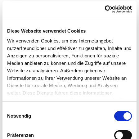
Mobilitätsquartett
Kostenfaktoren alternativer Antriebe
CO2-Preis
Diese Webseite verwendet Cookies
Wir verwenden Cookies, um das Internetangebot
Tool: Pkw-Kostenrechner
nutzerfreundlicher und effektiver zu gestalten, Inhalte und
Anzeigen zu personalisieren, Funktionen für soziale
Tool: Pkw Energie Check
Medien anbieten zu können und die Zugriffe auf unsere
Website zu analysieren. Außerdem geben wir
Informationen zu Ihrer Verwendung unserer Website an
Alternative Kraftstoffe
Dienste für soziale Medien, Werbung und Analysen
weiter. Diese Dienste führen diese Informationen
Alternative Kraftstoffe
möglicherweise mit weiteren Daten zusammen, die Sie
Rechtlicher Hinweis
ihnen bereitgestellt haben oder die Sie im Rahmen Ihrer
E
Nutzung der Dienste gesammelt haben.
Notwendig
Die Deutsche Energie-Agentur GmbH (dena)
i
informiert im Auftrag des Bundesministerium für
n
Wirtschaft und Energie mit dieser
w
Präferenzen