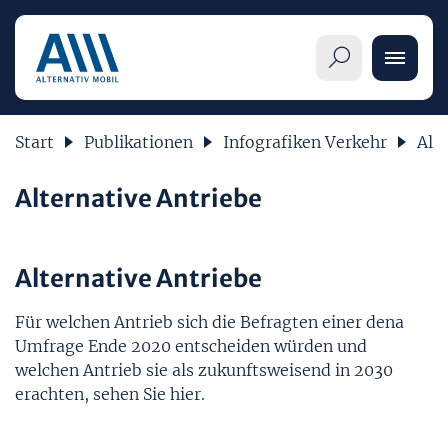
Start
Publikationen
Infografiken Verkehr
Alt
Alternative Antriebe
Informationen
Übersicht
Alternative Antriebe
Alternative Antriebe
Pkw-Label im Detail
Übersicht
Für welchen Antrieb sich die Befragten einer dena
Themenseiten
Umfrage Ende 2020 entscheiden würden und
Verbraucherinnen und Verbraucher
welchen Antrieb sie als zukunftsweisend in 2030
Elektrofahrzeuge (BEV)
Mobilitätsangebote
erachten, sehen Sie hier.
Publikationen
Handel und Hersteller
Brennstoffzellenautos (FCEV)
Mobilität im Wandel
Veröffentlichungen & Meldungen