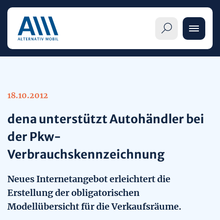
18.10.2012
Informationen
dena unterstützt Autohändler bei
Übersicht
der Pkw-
Alternative Antriebe
Verbrauchskennzeichnung
Pkw-Label im Detail
Übersicht
Themenseiten
Neues Internetangebot erleichtert die
Verbraucherinnen und Verbraucher
Elektrofahrzeuge (BEV)
Mobilitätsangebote
Erstellung der obligatorischen
Publikationen
Modellübersicht für die Verkaufsräume.
Handel und Hersteller
Brennstoffzellenautos (FCEV)
Mobilität im Wandel
Veröffentlichungen & Meldungen