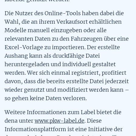
Mobilitätsquartett
Kostenfaktoren alternativer Antriebe
Die Nutzer des Online-Tools haben dabei die
Wahl, die an ihrem Verkaufsort erhältlichen
CO2-Preis
Modelle manuell einzugeben oder alle
relevanten Daten zu den Fahrzeugen über eine
Tool: Pkw-Kostenrechner
Excel-Vorlage zu importieren. Der erstellte
Aushang kann als druckfähige Datei
Tool: Pkw Energie Check
heruntergeladen und individuell gestaltet
werden. Wer sich einmal registriert, profitiert
Alternative Kraftstoffe
davon, dass die bereits erstellte Datei jederzeit
wieder genutzt und modifiziert werden kann –
Alternative Kraftstoffe
so gehen keine Daten verloren.
Weitere Informationen zum Label bietet die
dena unter
www.pkw-label.de
. Diese
Informationsplattform ist eine Initiative der