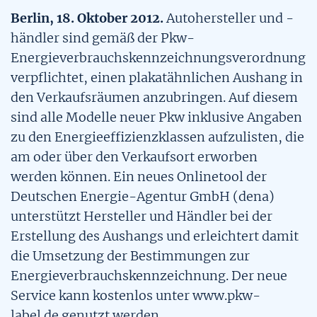
Berlin, 18. Oktober 2012.
Alle Tools
Autohersteller und -
Die WLTP-Verbrauchsmessung
Hybride
Tool: CO₂-Rechner
händler sind gemäß der Pkw-
Downloads & Materialien
Übersicht
Energieverbrauchskennzeichnungsverordnung
Tools
Gasfahrzeuge
Tool: Mobilitäts-Quartett
verpflichtet, einen plakatähnlichen Aushang in
Pkw Energie Check
Pkw-Aushang erstellen
den Verkaufsräumen anzubringen. Auf diesem
Tool: Vergleich Alternative Antriebe
Stories
sind alle Modelle neuer Pkw inklusive Angaben
Pkw Label erstellen
Pkw-Label erstellen
zu den Energieeffizienzklassen aufzulisten, die
Übersicht
Weitere Themen
am oder über den Verkaufsort erworben
Pkw Aushang erstellen
Pkw-Kostenrechner
werden können. Ein neues Onlinetool der
Übersicht
Deutschen Energie-Agentur GmbH (dena)
Pkw-Kostenrechner
FAQs
unterstützt Hersteller und Händler bei der
10 Mythen und Fakten zur Elektromobilität
Erstellung des Aushangs und erleichtert damit
Handel und Hersteller
Vergleich Alternative Antriebe
die Umsetzung der Bestimmungen zur
Umweltvorteile von Elektroautos
Energieverbrauchskennzeichnung. Der neue
Verbraucherinnen und Verbraucher
CO2-Rechner
Service kann kostenlos unter www.pkw-
Reichweiten und Ladeinfrastruktur
label.de genutzt werden.