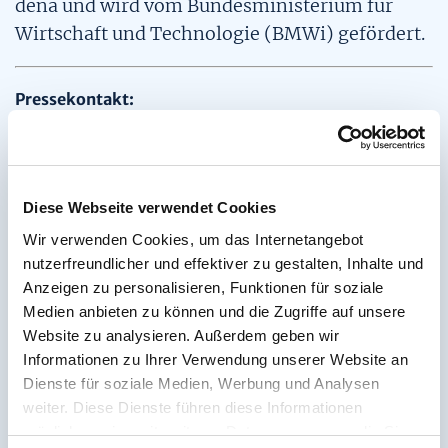
dena und wird vom Bundesministerium für
Wirtschaft und Technologie (BMWi) gefördert.
Pressekontakt:
Deutsche Energie-Agentur GmbH (dena),
Christian Müller, Chausseestraße 128 a, 10115
Berlin
Diese Webseite verwendet Cookies
Wir verwenden Cookies, um das Internetangebot
Tel: +49 (0)30 72 61 65-640, Fax: +49 (0)30 72
nutzerfreundlicher und effektiver zu gestalten, Inhalte und
61 65-699, E-Mail: presse@dena.de,
Anzeigen zu personalisieren, Funktionen für soziale
Internet:
www.dena.de
Medien anbieten zu können und die Zugriffe auf unsere
Website zu analysieren. Außerdem geben wir
Informationen zu Ihrer Verwendung unserer Website an
Dienste für soziale Medien, Werbung und Analysen
weiter. Diese Dienste führen diese Informationen
möglicherweise mit weiteren Daten zusammen, die Sie