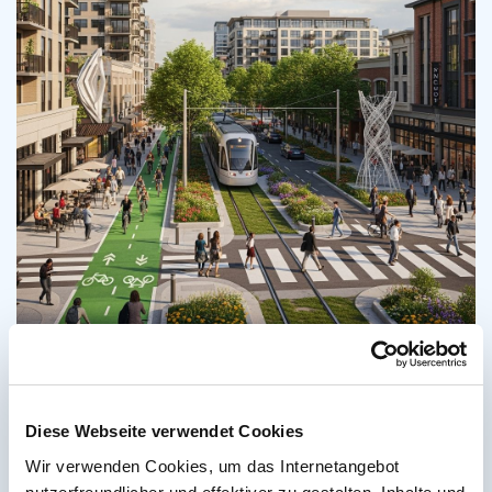
Mobilitätsquartett
Kostenfaktoren alternativer Antriebe
CO2-Preis
Tool: Pkw-Kostenrechner
Tool: Pkw Energie Check
Alternative Kraftstoffe
Alternative Kraftstoffe
Mobilität im Wandel
Diese Webseite verwendet Cookies
Wir verwenden Cookies, um das Internetangebot
Mehr erfahren