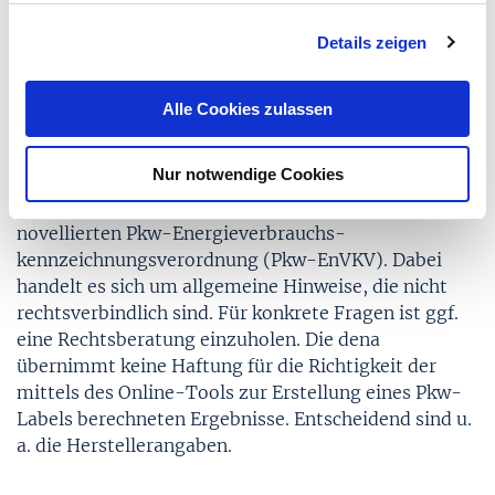
g
Rechtlicher Hinweis
Details zeigen
s
a
Die Deutsche Energie-Agentur GmbH (dena)
u
informiert im Auftrag des Bundesministerium für
Alle Cookies zulassen
s
Wirtschaft und Energie mit dieser
w
Informationsplattform zur Verkehrs- und
Nur notwendige Cookies
a
Mobilitätswende. Darüber hinaus erhalten Hersteller
h
und Händler Informationen zur Umsetzung der
l
novellierten Pkw-Energie­verbrauchs­
kennzeichnungs­verordnung (Pkw-EnVKV). Dabei
handelt es sich um allgemeine Hinweise, die nicht
rechtsverbindlich sind. Für konkrete Fragen ist ggf.
eine Rechtsberatung einzuholen. Die dena
übernimmt keine Haftung für die Richtigkeit der
mittels des Online-Tools zur Erstellung eines Pkw-
Labels berechneten Ergebnisse. Entscheidend sind u.
a. die Herstellerangaben.