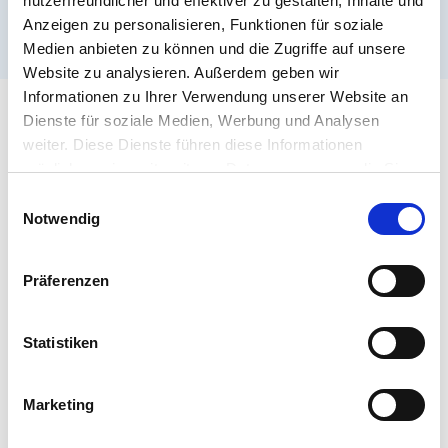
nutzerfreundlicher und effektiver zu gestalten, Inhalte und
Anzeigen zu personalisieren, Funktionen für soziale
Medien anbieten zu können und die Zugriffe auf unsere
Website zu analysieren. Außerdem geben wir
Informationen zu Ihrer Verwendung unserer Website an
Dienste für soziale Medien, Werbung und Analysen
weiter. Diese Dienste führen diese Informationen
möglicherweise mit weiteren Daten zusammen, die Sie
ihnen bereitgestellt haben oder die Sie im Rahmen Ihrer
E
Nutzung der Dienste gesammelt haben.
Notwendig
i
n
w
Präferenzen
i
l
l
Statistiken
i
g
Marketing
u
n