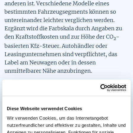
anderen ist. Verschiedene Modelle eines
bestimmten Fahrzeugsegments können so
untereinander leichter verglichen werden.
Ergänzt wird die Farbskala durch Angaben zu
den Kraftstoffkosten und zur Höhe der CO
-
2
basierten Kfz-Steuer. Autohändler oder
Leasingunternehmen sind verpflichtet, das
Label am Neuwagen oder in dessen
unmittelbarer Nähe anzubringen.
Die Informationsplattform
www.pkw-
label.de
ist eine Initiative der dena und wird
vom Bundesministerium für Wirtschaft und
Diese Webseite verwendet Cookies
Technologie (BMWi) gefördert.
Wir verwenden Cookies, um das Internetangebot
nutzerfreundlicher und effektiver zu gestalten, Inhalte und
Pressekontakt:
Anzeigen zu personalisieren, Funktionen für soziale