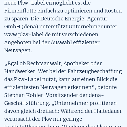
neue Pkw-Label ermöglicht es, die
Alle Tools
Die WLTP-Verbrauchsmessung
Firmenflotte einfach zu optimieren und Kosten
Hybride
Tool: CO₂-Rechner
Downloads & Materialien
zu sparen. Die Deutsche Energie-Agentur
Übersicht
Tools
GmbH (dena) unterstützt Unternehmer unter
Gasfahrzeuge
Tool: Mobilitäts-Quartett
www.pkw-label.de mit verschiedenen
Pkw Energie Check
Pkw-Aushang erstellen
Angeboten bei der Auswahl effizienter
Tool: Vergleich Alternative Antriebe
Stories
Neuwagen.
Pkw Label erstellen
Pkw-Label erstellen
Übersicht
Weitere Themen
„Egal ob Rechtsanwalt, Apotheker oder
Pkw Aushang erstellen
Pkw-Kostenrechner
Handwerker: Wer bei der Fahrzeugbeschaffung
Übersicht
das Pkw-Label nutzt, kann auf einen Blick die
Pkw-Kostenrechner
FAQs
effizientesten Neuwagen erkennen“, betonte
10 Mythen und Fakten zur Elektromobilität
Stephan Kohler, Vorsitzender der dena-
Handel und Hersteller
Vergleich Alternative Antriebe
Geschäftsführung. „Unternehmer profitieren
Umweltvorteile von Elektroautos
davon gleich dreifach: Während der Haltedauer
Verbraucherinnen und Verbraucher
CO2-Rechner
verursacht der Pkw nur geringe
Reichweiten und Ladeinfrastruktur
Kraftstoffkosten, beim Wiederverkauf kann ein