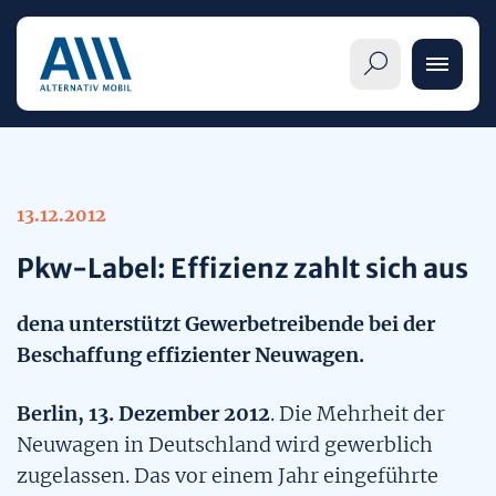
13.12.2012
Informationen
Pkw-Label: Effizienz zahlt sich aus
Übersicht
Alternative Antriebe
dena unterstützt Gewerbetreibende bei der
Pkw-Label im Detail
Übersicht
Beschaffung effizienter Neuwagen.
Themenseiten
Verbraucherinnen und Verbraucher
Berlin, 13. Dezember 2012
. Die Mehrheit der
Elektrofahrzeuge (BEV)
Mobilitätsangebote
Neuwagen in Deutschland wird gewerblich
Publikationen
Handel und Hersteller
zugelassen. Das vor einem Jahr eingeführte
Brennstoffzellenautos (FCEV)
Mobilität im Wandel
Veröffentlichungen & Meldungen