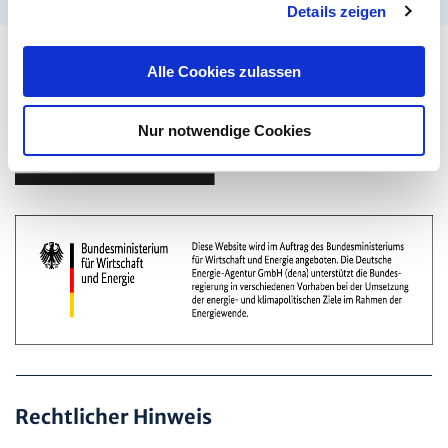
Details zeigen
s
a
u
Alle Cookies zulassen
s
w
Nur notwendige Cookies
a
h
l
Rechtlicher Hinweis