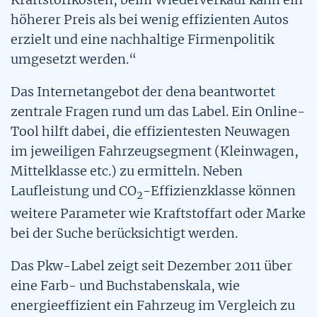
Mobilitätsquartett
höherer Preis als bei wenig effizienten Autos
Kostenfaktoren alternativer Antriebe
erzielt und eine nachhaltige Firmenpolitik
umgesetzt werden.“
CO2-Preis
Das Internetangebot der dena beantwortet
Tool: Pkw-Kostenrechner
zentrale Fragen rund um das Label. Ein Online-
Tool hilft dabei, die effizientesten Neuwagen
Tool: Pkw Energie Check
im jeweiligen Fahrzeugsegment (Kleinwagen,
Mittelklasse etc.) zu ermitteln. Neben
Alternative Kraftstoffe
Laufleistung und CO
-Effizienzklasse können
2
weitere Parameter wie Kraftstoffart oder Marke
Alternative Kraftstoffe
bei der Suche berücksichtigt werden.
Das Pkw-Label zeigt seit Dezember 2011 über
eine Farb- und Buchstabenskala, wie
energieeffizient ein Fahrzeug im Vergleich zu