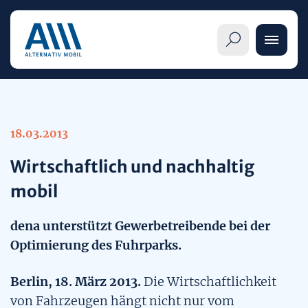
18.03.2013
Informationen
Wirtschaftlich und nachhaltig
Übersicht
mobil
Alternative Antriebe
Pkw-Label im Detail
Übersicht
dena unterstützt Gewerbetreibende bei der
Themenseiten
Optimierung des Fuhrparks.
Verbraucherinnen und Verbraucher
Elektrofahrzeuge (BEV)
Mobilitätsangebote
Publikationen
Berlin, 18. März 2013.
Die Wirtschaftlichkeit
Handel und Hersteller
Brennstoffzellenautos (FCEV)
von Fahrzeugen hängt nicht nur vom
Mobilität im Wandel
Veröffentlichungen & Meldungen