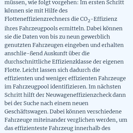
müssen, wie folgt vorgehen: Im ersten Schritt
Mobilitätsquartett
Kostenfaktoren alternativer Antriebe
können sie mit Hilfe des
Flotteneffizienzrechners die CO
-Effizienz
2
CO2-Preis
ihres Fahrzeugpools ermitteln. Dabei können
sie die Daten von bis zu neun gewerblich
Tool: Pkw-Kostenrechner
genutzten Fahrzeugen eingeben und erhalten
anschlie-ßend Auskunft über die
Tool: Pkw Energie Check
durchschnittliche Effizienzklasse der eigenen
Flotte. Leicht lassen sich dadurch die
Alternative Kraftstoffe
effizienten und weniger effizienten Fahrzeuge
im Fahrzeugpool identifizieren. Im nächsten
Alternative Kraftstoffe
Schritt hilft der Neuwageneffizienzcheck dann
bei der Suche nach einem neuen
Geschäftswagen. Dabei können verschiedene
Fahrzeuge miteinander verglichen werden, um
das effizienteste Fahrzeug innerhalb des