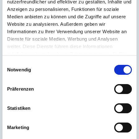
nutzerfreundlicher und effektiver zu gestalten, Inhalte und
Anzeigen zu personalisieren, Funktionen für soziale
Pressekontakt
Medien anbieten zu können und die Zugriffe auf unsere
Deutsche Energie-Agentur GmbH (dena),
Website zu analysieren. Außerdem geben wir
Christian Müller, Chausseestraße 128 a, 10115
Informationen zu Ihrer Verwendung unserer Website an
Dienste für soziale Medien, Werbung und Analysen
Berlin
weiter. Diese Dienste führen diese Informationen
Tel: +49 (0)30 72 61 65-640, Fax: +49 (0)30 72
möglicherweise mit weiteren Daten zusammen, die Sie
ihnen bereitgestellt haben oder die Sie im Rahmen Ihrer
61 65-699, E-Mail: presse@dena.de,
E
Nutzung der Dienste gesammelt haben.
Notwendig
i
Internet:
www.dena.de
n
w
Präferenzen
i
l
l
Statistiken
i
g
Marketing
u
Letzter Eintrag
Nächster Eintrag
n