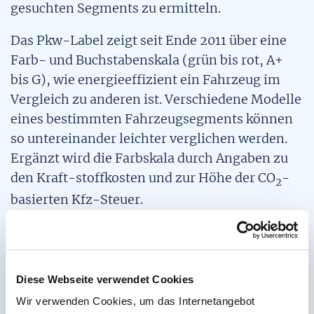
gesuchten Segments zu ermitteln.
Das Pkw-Label zeigt seit Ende 2011 über eine
Farb- und Buchstabenskala (grün bis rot, A+
bis G), wie energieeffizient ein Fahrzeug im
Vergleich zu anderen ist. Verschiedene Modelle
eines bestimmten Fahrzeugsegments können
so untereinander leichter verglichen werden.
Ergänzt wird die Farbskala durch Angaben zu
den Kraft-stoffkosten und zur Höhe der CO
-
2
basierten Kfz-Steuer.
Die Informationsplattform
www.pkw-
label.de
ist eine Initiative der dena und wird
vom Bundesministerium für Wirtschaft und
Diese Webseite verwendet Cookies
Technologie (BMWi) gefördert.
Wir verwenden Cookies, um das Internetangebot