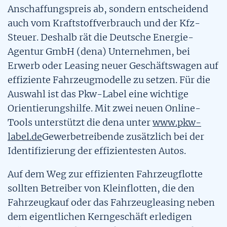
Anschaffungspreis ab, sondern entscheidend
Alle Tools
Die WLTP-Verbrauchsmessung
Hybride
auch vom Kraftstoffverbrauch und der Kfz-
Tool: CO₂-Rechner
Downloads & Materialien
Übersicht
Steuer. Deshalb rät die Deutsche Energie-
Tools
Gasfahrzeuge
Agentur GmbH (dena) Unternehmen, bei
Tool: Mobilitäts-Quartett
Pkw Energie Check
Erwerb oder Leasing neuer Geschäftswagen auf
Pkw-Aushang erstellen
Tool: Vergleich Alternative Antriebe
effiziente Fahrzeugmodelle zu setzen. Für die
Stories
Pkw Label erstellen
Auswahl ist das Pkw-Label eine wichtige
Pkw-Label erstellen
Übersicht
Orientierungshilfe. Mit zwei neuen Online-
Weitere Themen
Pkw Aushang erstellen
Tools unterstützt die dena unter
www.pkw-
Pkw-Kostenrechner
Übersicht
label.de
Gewerbetreibende zusätzlich bei der
Pkw-Kostenrechner
Identifizierung der effizientesten Autos.
FAQs
10 Mythen und Fakten zur Elektromobilität
Auf dem Weg zur effizienten Fahrzeugflotte
Handel und Hersteller
Vergleich Alternative Antriebe
Umweltvorteile von Elektroautos
sollten Betreiber von Kleinflotten, die den
Fahrzeugkauf oder das Fahrzeugleasing neben
Verbraucherinnen und Verbraucher
CO2-Rechner
Reichweiten und Ladeinfrastruktur
dem eigentlichen Kerngeschäft erledigen