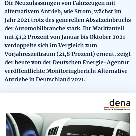
Die Neuzulassungen von Fahrzeugen mit
Alle Tools
Die WLTP-Verbrauchsmessung
alternativem Antrieb, wie Strom, wächst im
Hybride
Tool: CO₂-Rechner
Downloads & Materialien
Jahr 2021 trotz des generellen Absatzeinbruchs
Übersicht
Tools
der Automobilbranche stark. Ihr Marktanteil
Gasfahrzeuge
Tool: Mobilitäts-Quartett
mit 41,2 Prozent von Januar bis Oktober 2021
Pkw Energie Check
Pkw-Aushang erstellen
verdoppelte sich im Vergleich zum
Tool: Vergleich Alternative Antriebe
Stories
Vorjahreszeitraum (21,8 Prozent) erneut, zeigt
Pkw Label erstellen
Pkw-Label erstellen
Übersicht
der heute von der Deutschen Energie-Agentur
Weitere Themen
veröffentlichte Monitoringbericht Alternative
Pkw Aushang erstellen
Pkw-Kostenrechner
Übersicht
Antriebe in Deutschland 2021.
Pkw-Kostenrechner
FAQs
10 Mythen und Fakten zur Elektromobilität
Handel und Hersteller
Vergleich Alternative Antriebe
Umweltvorteile von Elektroautos
Verbraucherinnen und Verbraucher
CO2-Rechner
Reichweiten und Ladeinfrastruktur