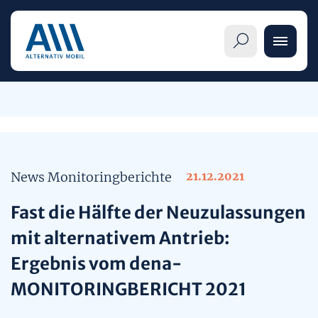
Informationen
News Monitoringberichte
21.12.2021
Übersicht
Alternative Antriebe
Fast die Hälfte der Neuzulassungen
Pkw-Label im Detail
Übersicht
mit alternativem Antrieb:
Themenseiten
Ergebnis vom dena-
Verbraucherinnen und Verbraucher
Elektrofahrzeuge (BEV)
Mobilitätsangebote
MONITORINGBERICHT 2021
Publikationen
Handel und Hersteller
Brennstoffzellenautos (FCEV)
Mobilität im Wandel
Veröffentlichungen & Meldungen