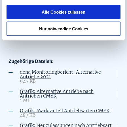
a
dem achten Platz (42 Prozent). Das
u
Schlusslicht bildet Hamburg, wo der Anteil der
Alle Cookies zulassen
s
alternativen Antriebe bei nur 31 Prozent liegt.
w
Nur notwendige Cookies
a
h
l
Zugehörige Dateien:
dena Monitoringbericht: Alternative
Antriebe 2021
947 KB
Grafik: Alternative Antriebe nach
Antrieben CMYK
1 MB
Grafik: Marktanteil Antriebsarten CMYK
487 KB
Grafik: Neuzulassungen nach Antriebsart