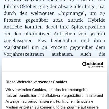
Juli bis Oktober ging der Absatz allerdings, u.a.
durch den weltweiten Chipmangel, um 27
Prozent gegenüber 2020 zurück. Hybride
Antriebe konnten dabei ihre Spitzenposition
bei den alternativen Antrieben von 361.601
zugelassenen Pkw beibehalten und ihren
Marktanteil um 48 Prozent gegenüber dem
Vorjahreszeitraum ausbauen. Auch die
Neuzulassungen von Plug-in-Hybriden (+103
Prozent) und batterieelektrischen Fahrzeugen
(+120 Prozent) sind zum Vorjahreszeitraum
gestiegen. Der Anteil alternativer Antriebe
Diese Webseite verwendet Cookies
variiert dabei stark zwischen den Segmenten:
Wir verwenden Cookies, um das Internetangebot
Während sie bei der oberen Mittelklasse einen
nutzerfreundlicher und effektiver zu gestalten, Inhalte und
Anteil von 86 Prozent aufweisen, liegt dieser
Anzeigen zu personalisieren, Funktionen für soziale
Medien anbieten zu können und die Zugriffe auf unsere
bei Großraum-Vans lediglich bei 7 Prozent. Die