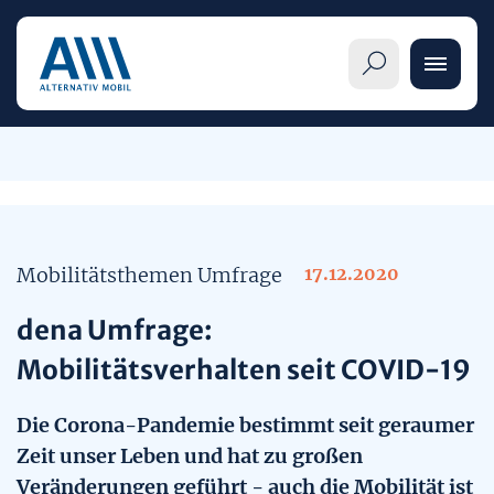
Informationen
Mobilitätsthemen Umfrage
17.12.2020
Übersicht
Alternative Antriebe
dena Umfrage:
Pkw-Label im Detail
Übersicht
Mobilitätsverhalten seit COVID-19
Themenseiten
Verbraucherinnen und Verbraucher
Elektrofahrzeuge (BEV)
Mobilitätsangebote
Die Corona-Pandemie bestimmt seit geraumer
Publikationen
Zeit unser Leben und hat zu großen
Handel und Hersteller
Brennstoffzellenautos (FCEV)
Mobilität im Wandel
Veränderungen geführt - auch die Mobilität ist
Veröffentlichungen & Meldungen