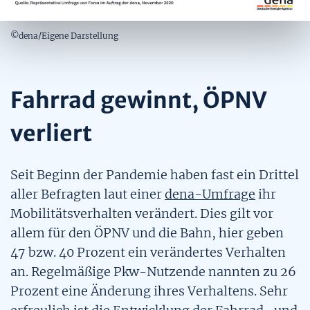
Mobilitätsquartett
Kostenfaktoren alternativer Antriebe
©dena/Eigene Darstellung
CO2-Preis
Fahrrad gewinnt, ÖPNV
Tool: Pkw-Kostenrechner
verliert
Tool: Pkw Energie Check
Seit Beginn der Pandemie haben fast ein Drittel
Alternative Kraftstoffe
aller Befragten laut einer
dena-Umfrage
ihr
Alternative Kraftstoffe
Mobilitätsverhalten verändert. Dies gilt vor
allem für den ÖPNV und die Bahn, hier geben
47 bzw. 40 Prozent ein verändertes Verhalten
an. Regelmäßige Pkw-Nutzende nannten zu 26
Prozent eine Änderung ihres Verhaltens. Sehr