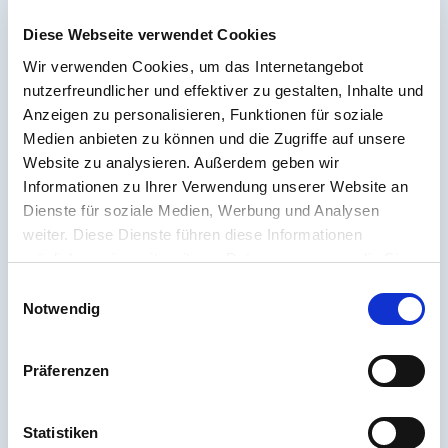
Up Fahrradwege werden unterschiedlich
bewertet: 40 Prozent der Befragten halten es
Diese Webseite verwendet Cookies
für eine zielführende Maßnahme, die auch
Wir verwenden Cookies, um das Internetangebot
zukünftig beibehalten werden sollte, 34
nutzerfreundlicher und effektiver zu gestalten, Inhalte und
Anzeigen zu personalisieren, Funktionen für soziale
Prozent halten es für keine zielführende
Medien anbieten zu können und die Zugriffe auf unsere
Maßnahme, da sie den Verkehrsfluss stören
Website zu analysieren. Außerdem geben wir
und Staus verursachen. 19 Prozent sind der
Informationen zu Ihrer Verwendung unserer Website an
Meinung, dass die Maßnahme nach der
Dienste für soziale Medien, Werbung und Analysen
Pandemie rückgängig gemacht werden sollte.
weiter. Diese Dienste führen diese Informationen
möglicherweise mit weiteren Daten zusammen, die Sie
Der Pkw bleibt weiterhin
ihnen bereitgestellt haben oder die Sie im Rahmen Ihrer
E
Nutzung der Dienste gesammelt haben.
Notwendig
i
das Verkehrsmittel erster
n
w
Präferenzen
Wahl
i
l
l
Statistiken
Von den Befragten, die aussagten ihr