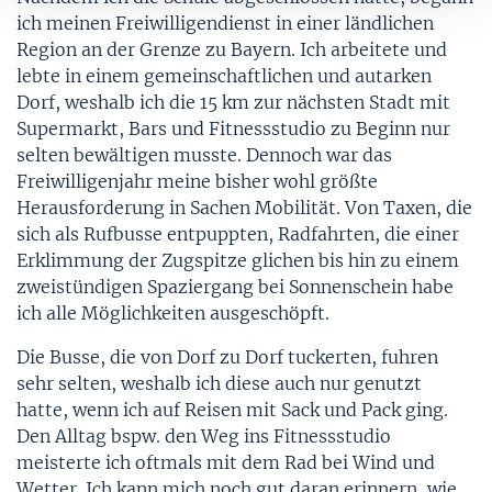
Mobilitätsquartett
ich meinen Freiwilligendienst in einer ländlichen
Kostenfaktoren alternativer Antriebe
Region an der Grenze zu Bayern. Ich arbeitete und
lebte in einem gemeinschaftlichen und autarken
CO2-Preis
Dorf, weshalb ich die 15 km zur nächsten Stadt mit
Supermarkt, Bars und Fitnessstudio zu Beginn nur
selten bewältigen musste. Dennoch war das
Tool: Pkw-Kostenrechner
Freiwilligenjahr meine bisher wohl größte
Herausforderung in Sachen Mobilität. Von Taxen, die
Tool: Pkw Energie Check
sich als Rufbusse entpuppten, Radfahrten, die einer
Erklimmung der Zugspitze glichen bis hin zu einem
zweistündigen Spaziergang bei Sonnenschein habe
Alternative Kraftstoffe
ich alle Möglichkeiten ausgeschöpft.
Alternative Kraftstoffe
Die Busse, die von Dorf zu Dorf tuckerten, fuhren
sehr selten, weshalb ich diese auch nur genutzt
hatte, wenn ich auf Reisen mit Sack und Pack ging.
Den Alltag bspw. den Weg ins Fitnessstudio
meisterte ich oftmals mit dem Rad bei Wind und
Wetter. Ich kann mich noch gut daran erinnern, wie